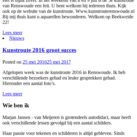
Het is bijna zover. In het weekend van 8 en 9 juli is de 5e kunstroute
van Renswoude een feit. U bent welkom bij iedereen thuis. Kijk
ook op de website van de kunstroute. Www.kunstrouterenswoude.nl
Bij mij thuis kunt u aquarellen bewonderen. Welkom op Beekweide
22!
Lees meer
Nieuws
Kunstroute 2016 groot succes
Posted on
25 mei 2016
25 mei 2017
Afgelopen week was de kunstroute 2016 in Renswoude. Ik heb
verschillende bezoekers gehad en leuke gesprekken gehad.
Hieronder een aantal foto’s.
Lees meer
Wie ben ik
Marjan Jansen - van Meijeren is grotendeels autodidact, maar heeft
ook verschillende lessen gevolgd bij een aantal schilders.
Haar passie voor tekenen en schilderen is altijd gebleven. Sinds